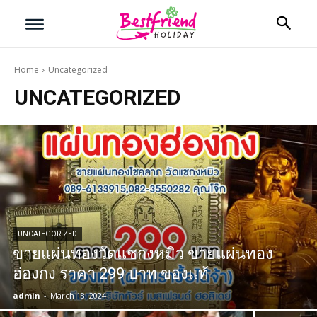
Home
Uncategorized
UNCATEGORIZED
บริษัทเบสเฟรนด์ ฮอลิเดย์
เลือกเส้นทางที่ต้องการ
หน้าแรก
ตัวอย่างต่างประเทศ
UNCATEGORIZED
ขายแผ่นทองวัดแชกงหมิว ขายแผ่นทอง
ตัวอย่างในประเทศ
ฮ่องกง ราคา 299 บาท ของแท้
โปรโมชั่นทัวร์
admin
-
March 18, 2024
เรือดินเนอร์เจ้าพระยา