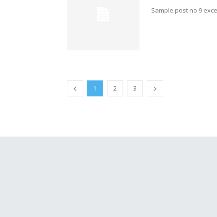
Sample post no 9 exce
1
2
3