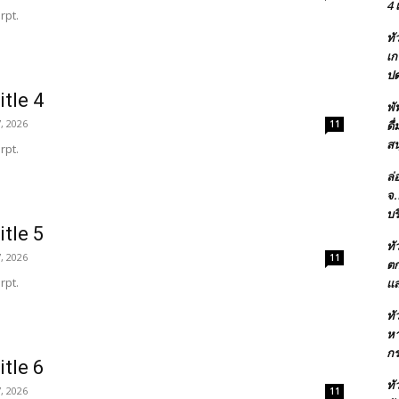
4 
rpt.
ทั
เก
ปด
itle 4
พั
, 2026
11
ดื
สน
rpt.
ล่
จ.
ัทเบสเฟรนด์ ฮอลิเดย์
บร
itle 5
ทั
ทางที่ต้องการ
, 2026
11
ตก
rpt.
แส
ก
ทั
หา
งต่างประเทศ
กร
itle 6
ทั
งในประเทศ
, 2026
11