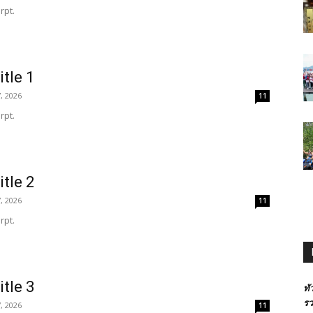
rpt.
itle 1
, 2026
11
rpt.
itle 2
, 2026
11
rpt.
itle 3
ทั
รว
, 2026
11