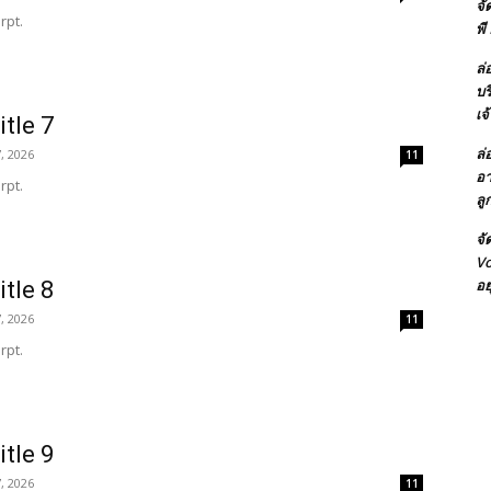
จั
rpt.
พี
นทัวร์
ล่
นอร์เจ้าพระยา
บร
เจ
itle 7
เที่ยว
ล่
, 2026
11
า
อา
rpt.
ลู
จั
Vo
อย
itle 8
, 2026
11
rpt.
itle 9
, 2026
11